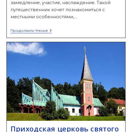
замедление, участие, наслаждение. Такой
путешественник хочет познакомиться с
местными особенностями,…
Slow
Продолжить Чтение
Travel
Или
Медленный
Туризм
В
Австрии
Приходская церковь святого