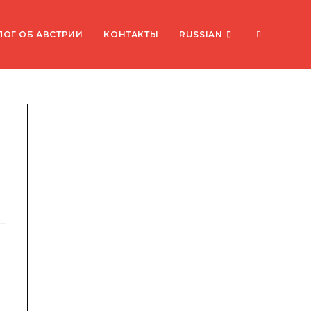
ПЕРЕКЛЮ
ЛОГ ОБ АВСТРИИ
КОНТАКТЫ
RUSSIAN
ПОИСК
ПО
ВЕБ-