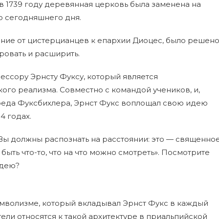
 (в 1739 году деревянная церковь была заменена на
о сегодняшнего дня.
ение от цистерцианцев к епархии Диоцес, было решен
ровать и расширить.
ессору Эрнсту Фуксу, который является
го реализма. Совместно с командой учеников, и,
реда Фуксбихлера, Эрнст Фукс воплощал свою идею
4 годах.
Вы должны распознать на расстоянии: это — священно
 быть что-то, что на что можно смотреть». Посмотрите
идею?
имволизме, который вкладывал Эрнст Фукс в каждый
тели относятся к такой архитектуре в приальпийской