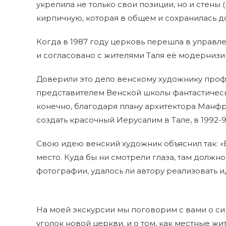
укрепила не только свои позиции, но и стены
кирпичную, которая в общем и сохранилась д
Когда в 1987 году церковь перешла в управл
и согласовано с жителями Таля её модернизи
Доверили это дело венскому художнику проф
представителем Венской школы фантастическо
конечно, благодаря плану архитектора Манф
создать красочный Иерусалим в Тале, в 1992-9
Свою идею венский художник объяснил так: «
место. Куда бы ни смотрели глаза, там должно
фотографии, удалось ли автору реализовать 
На моей экскурсии мы поговорим с вами о с
уголок новой церкви, и о том, как местные жи