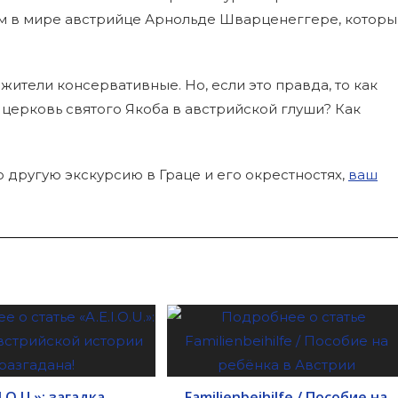
ном в мире австрийце Арнольде Шварценеггере, котор
 жители консервативные. Но, если это правда, то как
 церковь святого Якоба в австрийской глуши? Как
 другую экскурсию в Граце и его окрестностях,
ваш
I.O.U.»: загадка
Familienbeihilfe / Пособие на