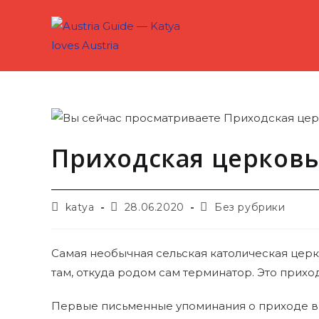
Перейти
к
содержимому
Приходская церковь
Автор
Запись
Рубрика
katya
28.06.2020
Без рубрики
записи:
опубликована:
записи:
Самая необычная сельская католическая церко
там, откуда родом сам терминатор. Это прихо
Первые письменные упоминания о приходе в Т