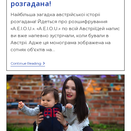
розгадана!
Найбільша загадка австрійської історії
розгадана! Йдеться про розшифрування
«A.E.I.O.U.». «A.E.I.O.U.» по всій АвстріїЦей напис
ви вже напевно зустрічали, коли бували в
Австрії. Адже ця монограма зображена на
сотнях об'єктів на…
«A.E.I.O.U.»:
Continue Reading
Загадка
Австрійської
Історії
Розгадана!