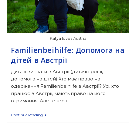
Katya loves Austria
Familienbeihilfe: Допомога на
дітей в Австрії
Дитячі виплати в Австрії (дитячі гроші,
допомога на дітей) Хто має право на
одержання Familienbeihilfe в Австрії? Усі, хто
працює в Австрії, мають право на його
отримання. Але тепер і…
Familienbeihilfe:
Continue Reading
Допомога
На
Дітей
В