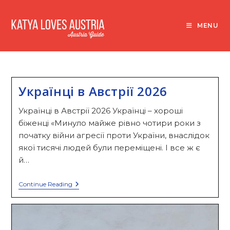
Skip
to
MENU
content
Українці в Австрії 2026
Українці в Австрії 2026 Українці – хороші
біженці «Минуло майже рівно чотири роки з
початку війни агресії проти України, внаслідок
якої тисячі людей були переміщені. І все ж є
й…
Українці
Continue Reading
В
Австрії
2026