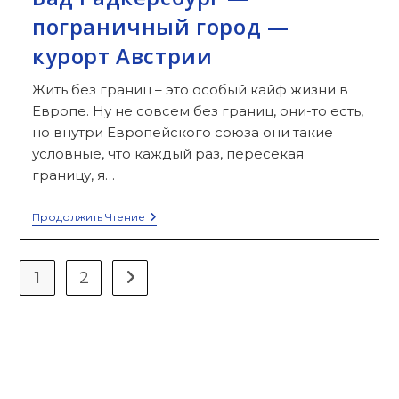
пограничный город —
курорт Австрии
Жить без границ – это особый кайф жизни в
Европе. Ну не совсем без границ, они-то есть,
но внутри Европейского союза они такие
условные, что каждый раз, пересекая
границу, я…
Бад
Продолжить Чтение
Радкерсбург
—
Пограничный
Город
1
2
Перейти на следующую страницу
—
Курорт
Австрии