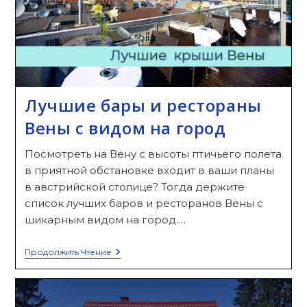
Лучшие бары и рестораны
Вены с видом на город
Посмотреть на Вену с высоты птичьего полета
в приятной обстановке входит в ваши планы
в австрийской столице? Тогда держите
список лучших баров и ресторанов Вены с
шикарным видом на город.…
Лучшие
Продолжить Чтение
Бары
И
Рестораны
Вены
С