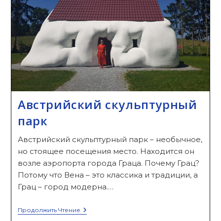
Видом
На
Город
Австрийский скульптурный
парк
Австрийский скульптурный парк – необычное,
но стоящее посещения место. Находится он
возле аэропорта города Граца. Почему Грац?
Потому что Вена – это классика и традиции, а
Грац – город модерна.…
Австрийский
Продолжить Чтение
Скульптурный