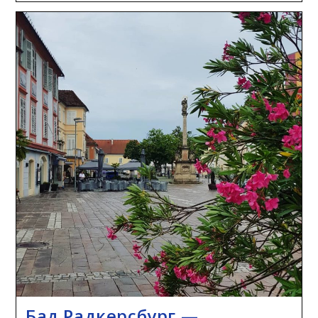
Парк
Бад Радкерсбург —