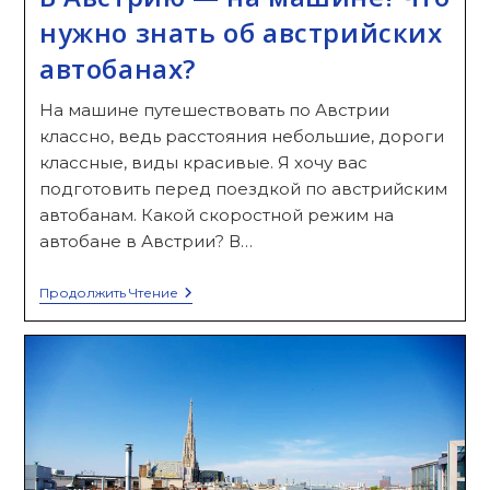
нужно знать об австрийских
автобанах?
На машине путешествовать по Австрии
классно, ведь расстояния небольшие, дороги
классные, виды красивые. Я хочу вас
подготовить перед поездкой по австрийским
автобанам. Какой скоростной режим на
автобане в Австрии? В…
В
Продолжить Чтение
Австрию
—
На
Машине!
Что
Нужно
Знать
Об
Австрийских
Автобанах?