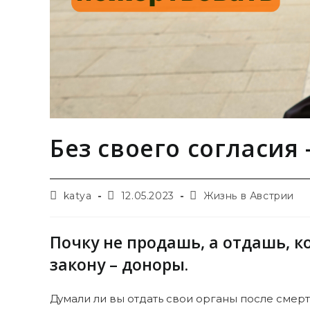
Без своего согласия
Автор
Запись
Рубрика
katya
12.05.2023
Жизнь в Австрии
записи:
опубликована:
записи:
Почку не продашь, а отдашь, к
закону – доноры.
Думали ли вы отдать свои органы после смерти