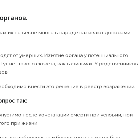
органов.
онах их по весне много в народе называют донорами
дят от умерших. Изъятие органа у потенциального
Тут нет такого сюжета, как в фильмах. У родственников
зов.
 необходимо внести это решение в реестр возражений.
прос так:
опустимо после констатации смерти при условии, при
того при жизни
только добровольно и бесплатно и не могут быть