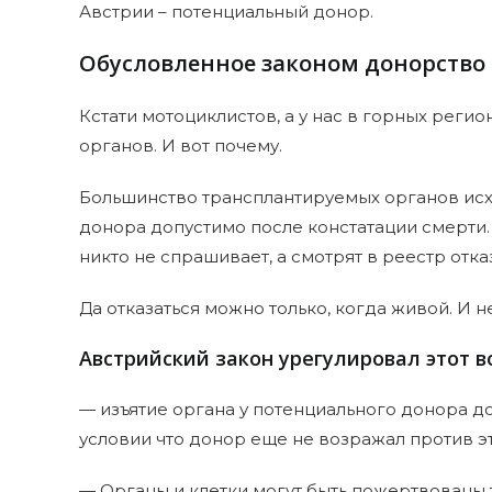
Австрии – потенциальный донор.
Обусловленное законом донорство 
Кстати мотоциклистов, а у нас в горных реги
органов. И вот почему.
Большинство трансплантируемых органов исхо
донора допустимо после констатации смерти. 
никто не спрашивает, а смотрят в реестр отка
Да отказаться можно только, когда живой. И
Австрийский закон урегулировал этот во
— изъятие органа у потенциального донора д
условии что донор еще не возражал против э
— Органы и клетки могут быть пожертвованы 