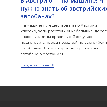
В Австрию — на машине! Чт
нужно знать об австрийски
автобанах?
На машине путешествовать по Австрии
классно, ведь расстояния небольшие, дорог
классные, виды красивые. Я хочу вас
подготовить перед поездкой по австрийск
автобанам. Какой скоростной режим на
автобане в Австрии? В…
В
Продолжить Чтение
Австрию
—
На
Машине!
Что
Нужно
Знать
Об
Австрийских
Автобанах?