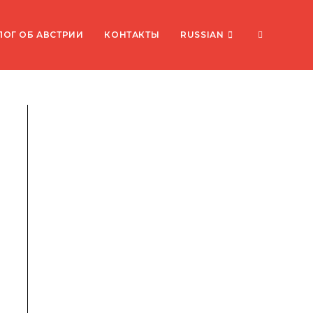
ПЕРЕКЛЮ
ЛОГ ОБ АВСТРИИ
КОНТАКТЫ
RUSSIAN
ПОИСК
ПО
ВЕБ-