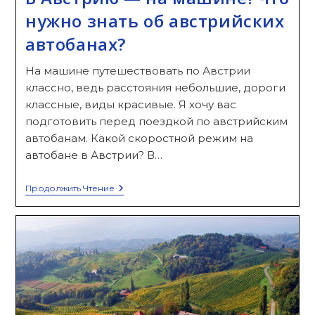
нужно знать об австрийских
автобанах?
На машине путешествовать по Австрии
классно, ведь расстояния небольшие, дороги
классные, виды красивые. Я хочу вас
подготовить перед поездкой по австрийским
автобанам. Какой скоростной режим на
автобане в Австрии? В…
В
Продолжить Чтение
Австрию
—
На
Машине!
Что
Нужно
Знать
Об
Австрийских
Автобанах?