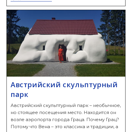
Бары
И
Рестораны
С
Видом
На
Грац
Австрийский скульптурный
парк
Австрийский скульптурный парк – необычное,
но стоящее посещения место. Находится он
возле аэропорта города Граца. Почему Грац?
Потому что Вена – это классика и традиции, а